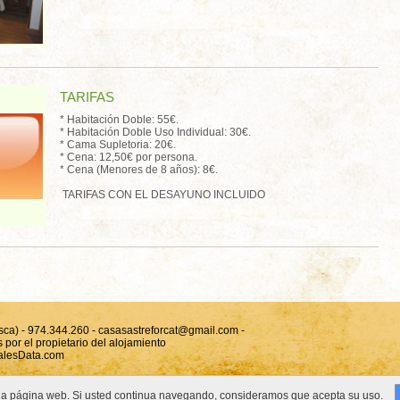
TARIFAS
* Habitación Doble: 55€.
* Habitación Doble Uso Individual: 30€.
* Cama Supletoria: 20€.
* Cena: 12,50€ por persona.
* Cena (Menores de 8 años): 8€.
TARIFAS CON EL DESAYUNO INCLUIDO
 - 974.344.260 - casasastreforcat
@gmail.com -
 por el propietario del alojamiento
alesData.com
e la página web. Si usted continua navegando, consideramos que acepta su uso.