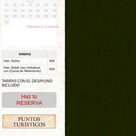
TARIFAS
Hab. Doble:
90€
Hab. Doble Uso Individual
50€
con (Cama de Matrimonio):
TARIFAS CON EL DESAYUNO
INCLUIDO
Haz tu
RESERVA