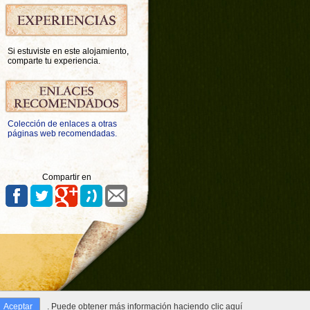
Si estuviste en este alojamiento,
comparte tu experiencia.
Colección de enlaces a otras
páginas web recomendadas.
Compartir en
Aceptar
. Puede obtener más información haciendo
clic aquí