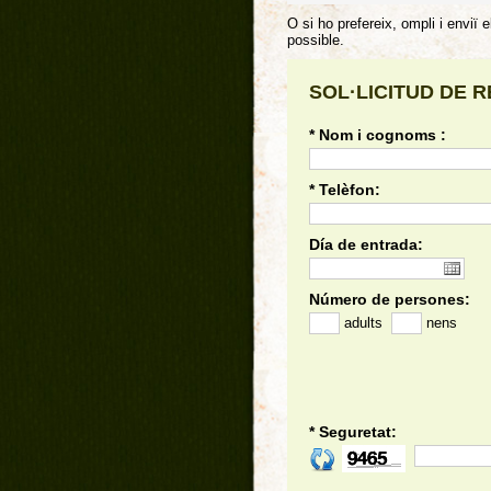
O si ho prefereix, ompli i enviï
possible.
SOL·LICITUD DE 
* Nom i cognoms :
* Telèfon:
Día de entrada:
Número de persones:
adults
nens
* Seguretat: