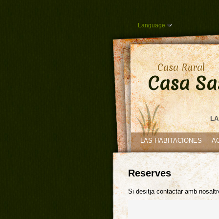
Language
Casa Rural
Casa Sa
LA
LAS HABITACIONES
A
Reserves
Si desitja contactar amb nosaltr