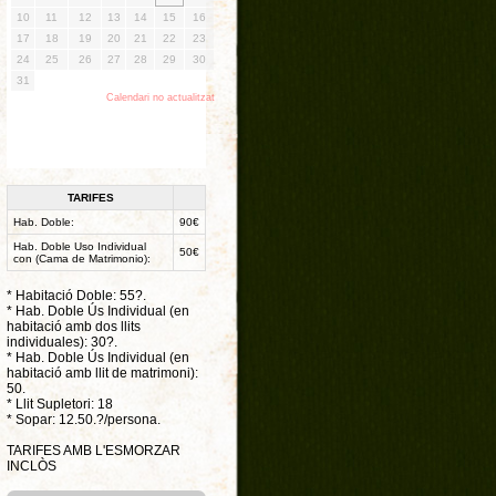
TARIFES
Hab. Doble:
90€
Hab. Doble Uso Individual
50€
con (Cama de Matrimonio):
* Habitació Doble: 55?.
* Hab. Doble Ús Individual (en
habitació amb dos llits
individuales): 30?.
* Hab. Doble Ús Individual (en
habitació amb llit de matrimoni):
50.
* Llit Supletori: 18
* Sopar: 12.50.?/persona.
TARIFES AMB L'ESMORZAR
INCLÒS