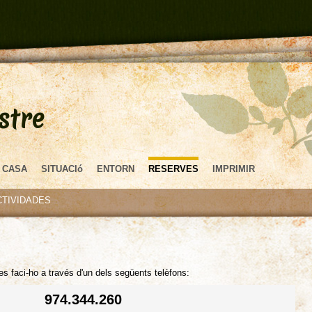
stre
 CASA
SITUACIó
ENTORN
RESERVES
IMPRIMIR
CTIVIDADES
es faci-ho a través d'un dels següents telèfons:
974.344.260