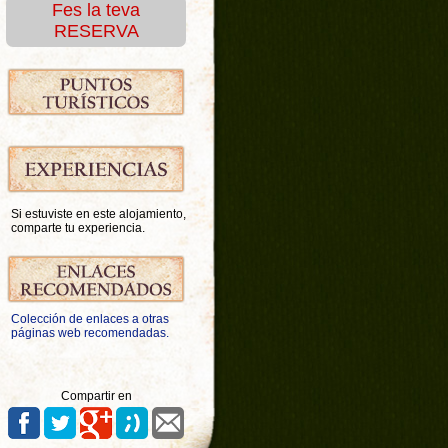
Fes la teva
RESERVA
Si estuviste en este alojamiento,
comparte tu experiencia.
Colección de enlaces a otras
páginas web recomendadas.
Compartir en