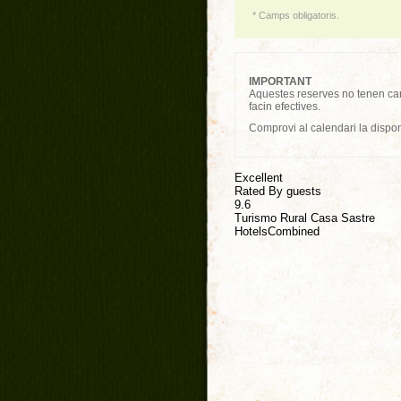
* Camps obligatoris.
IMPORTANT
Aquestes reserves no tenen carà
facin efectives.
Comprovi al calendari la disponi
Excellent
Rated By guests
9.6
Turismo Rural Casa Sastre
HotelsCombined